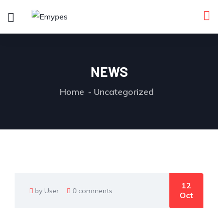
NEWS
Home
Uncategorized
12
by User
0 comments
Oct