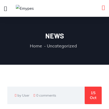
NEWS
Home
Uncategorized
15
by User
0 comments
Oct