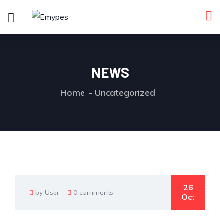
NEWS
Home
Uncategorized
26
by User
0 comments
Oct