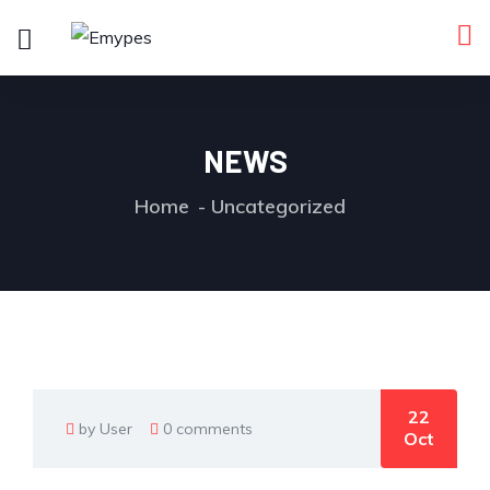
NEWS
Home
Uncategorized
22
by User
0 comments
Oct