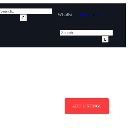
Wishlist
Sign in
or
Register
ADD LISTINGS