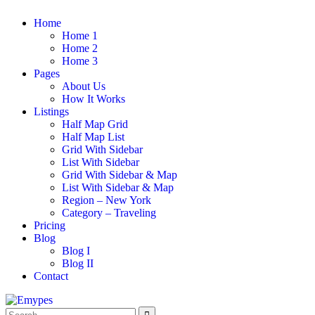
Home
Home 1
Home 2
Home 3
Pages
About Us
How It Works
Listings
Half Map Grid
Half Map List
Grid With Sidebar
List With Sidebar
Grid With Sidebar & Map
List With Sidebar & Map
Region – New York
Category – Traveling
Pricing
Blog
Blog I
Blog II
Contact