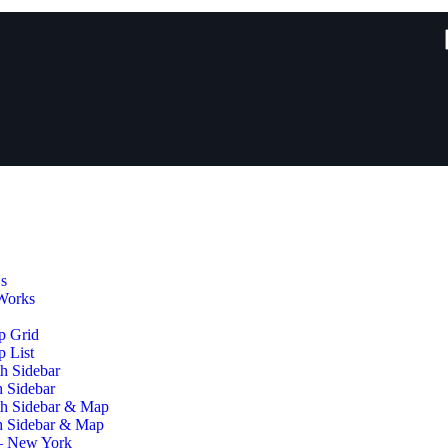
s
Works
p Grid
 List
h Sidebar
h Sidebar
th Sidebar & Map
h Sidebar & Map
– New York