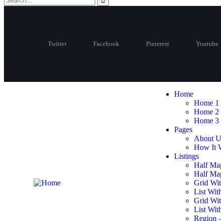
Twitter
Facebook
Pinterest
Youtube
Home
Home 1
Home 2
Home 3
Pages
About U
How It 
Listings
Half Ma
Half Map
Grid Wit
List Wit
Grid Wi
List Wit
Region 