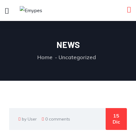
NEWS
Home
Uncategorized
15
by User
0 comments
Dic