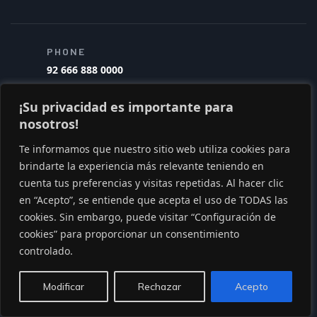
PHONE
92 666 888 0000
¡Su privacidad es importante para
Explore
nosotros!
Te informamos que nuestro sitio web utiliza cookies para
About us
brindarte la experiencia más relevante teniendo en
cuenta tus preferencias y visitas repetidas. Al hacer clic
My account
en “Acepto”, se entiende que acepta el uso de TODAS las
All listings
cookies. Sin embargo, puede visitar “Configuración de
cookies” para proporcionar un consentimiento
Pricing Plan
controlado.
Contact us
Modificar
Rechazar
Acepto
How it work