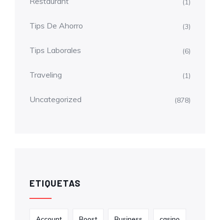
Restaurant
(1)
Tips De Ahorro
(3)
Tips Laborales
(6)
Traveling
(1)
Uncategorized
(878)
ETIQUETAS
Account
Boost
Business
casino