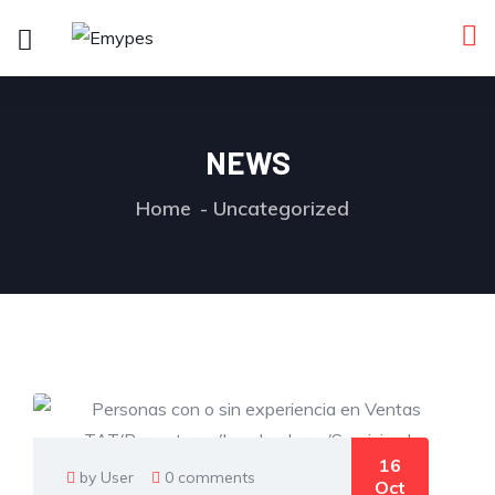
NEWS
Home
Uncategorized
16
by User
0 comments
Oct