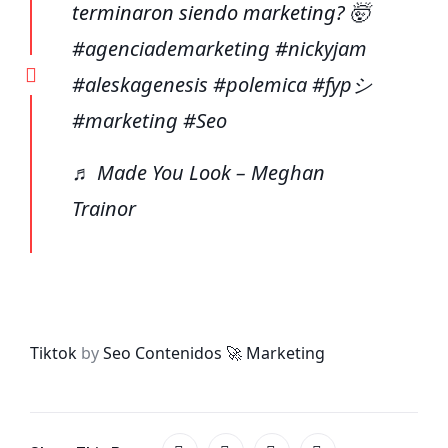
terminaron siendo marketing? 🤯
#agenciademarketing
#nickyjam
#aleskagenesis
#polemica
#fypシ
#marketing
#Seo
♬ Made You Look – Meghan
Trainor
Tiktok
by
Seo Contenidos 🚀 Marketing