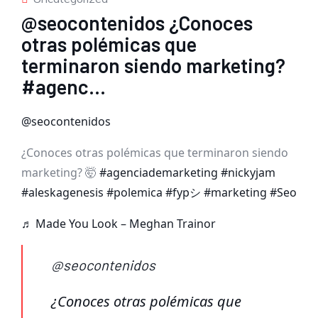
@seocontenidos ¿Conoces
otras polémicas que
terminaron siendo marketing?
#agenc…
@seocontenidos
¿Conoces otras polémicas que terminaron siendo
marketing? 🤯
#agenciademarketing
#nickyjam
#aleskagenesis
#polemica
#fypシ
#marketing
#Seo
♬ Made You Look – Meghan Trainor
@seocontenidos
¿Conoces otras polémicas que