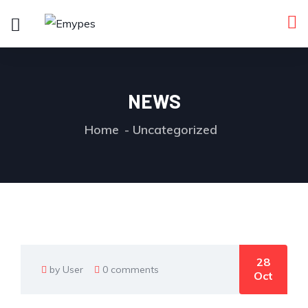
NEWS
Home
Uncategorized
28
by User
0 comments
Oct