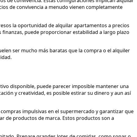
os de convivencia. Estas configuraciones implican alquilar
acios de convivencia a menudo vienen completamente
resos la oportunidad de alquilar apartamentos a precios
s finanzas, puede proporcionar estabilidad a largo plazo
uelen ser mucho más baratas que la compra o el alquiler
lidad.
tivo disponible, puede parecer imposible mantener una
ción y creatividad, es posible estirar su dinero y aun así
ar compras impulsivas en el supermercado y garantizar que
gar de productos de marca. Estos productos son a
mitado. Prepare grandes lotes de comidas, como sopas o