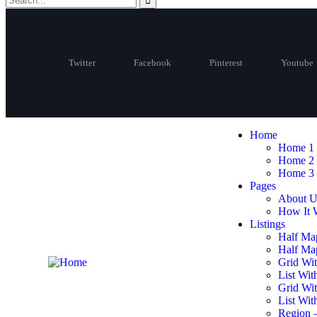
Twitter
Facebook
Pinterest
Youtube
Home
Home 1
Home 2
Home 3
Pages
About U
How It 
Listings
Half Ma
Half Map
Grid Wit
List Wit
Grid Wi
List Wit
Region 