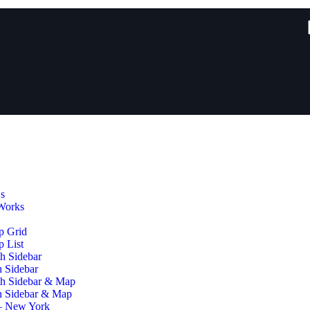
s
Works
p Grid
 List
h Sidebar
h Sidebar
th Sidebar & Map
h Sidebar & Map
– New York