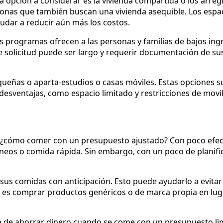
 opción a considerar es la vivienda compartida o los arregl
sonas que también buscan una vivienda asequible. Los esp
udar a reducir aún más los costos.
s programas ofrecen a las personas y familias de bajos ing
de solicitud puede ser largo y requerir documentación de su
queñas o aparta-estudios o casas móviles. Estas opciones s
 desventajas, como espacio limitado y restricciones de movi
s ¿cómo comer con un presupuesto ajustado? Con poco efec
áneos o comida rápida. Sin embargo, con un poco de planifica
 sus comidas con anticipación. Esto puede ayudarlo a evit
o es comprar productos genéricos o de marca propia en lu
a de ahorrar dinero cuando se come con un presupuesto li