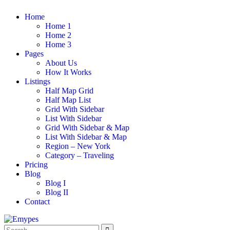
Home
Home 1
Home 2
Home 3
Pages
About Us
How It Works
Listings
Half Map Grid
Half Map List
Grid With Sidebar
List With Sidebar
Grid With Sidebar & Map
List With Sidebar & Map
Region – New York
Category – Traveling
Pricing
Blog
Blog I
Blog II
Contact