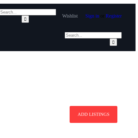
Wishlist
Sign in
or
Register
ADD LISTINGS